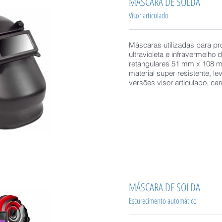
MÁSCARA DE SOLDA
Visor articulado
_______________________________
Máscaras utilizadas para pro
ultravioleta e infravermelho
retangulares 51 mm x 108 
material super resistente, 
versões visor articulado, c
MÁSCARA DE SOLDA
Escurecimento automático
_______________________________