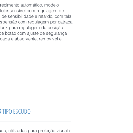
recimento automático, modelo
 fotossensível com regulagem de
e de sensibilidade e retardo, com tela
 suspensão com regulagem por catraca
-lock para regulagem da posição
s de botão com ajuste de segurança
oada e absorvente, removível e
R TIPO ESCUDO
________________________________________
o, utilizadas para proteção visual e