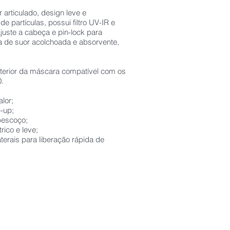
 articulado, design leve e
e partículas, possui filtro UV-IR e
uste a cabeça e pin-lock para
ra de suor acolchoada e absorvente,
interior da máscara compatível com os
0.
alor;
p-up;
pescoço;
ico e leve;
aterais para liberação rápida de