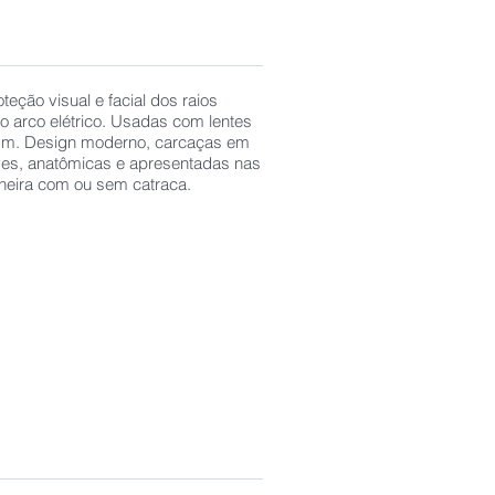
________________________________________
teção visual e facial dos raios
 do arco elétrico. Usadas com lentes
mm. Design moderno, carcaças em
leves, anatômicas e apresentadas nas
arneira com ou sem catraca.
________________________________________