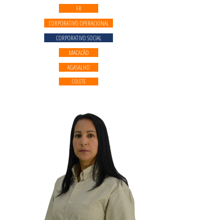
FR
CORPORATIVO OPERACIONAL
CORPORATIVO SOCIAL
MACACÃO
AGASALHO
COLETE